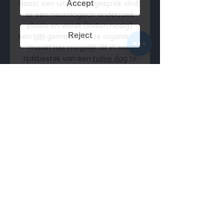
Naast een uitgebreid gesprek vindt
Accept
er een neurologisch onderzoek
plaats en wordt (indien nodig)
Reject
een
MRI
gemaakt. Onze organisatie
maakt het mogelijk dit in een
tijdsbestek van een
halve dag
te
doen.
3
Behandelplan
De MRI beelden
bekijkt u vervolgens
samen met een van