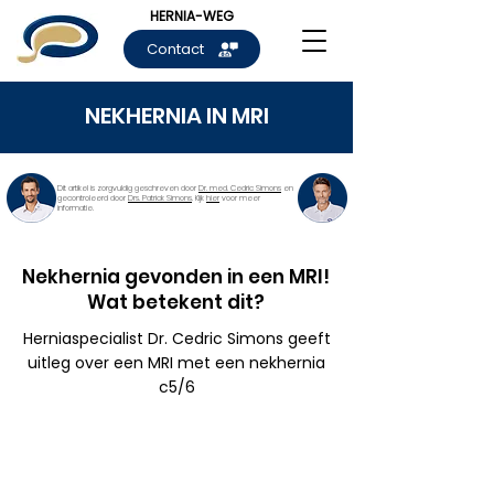
HERNIA-WEG
Contact
NEKHERNIA IN MRI
Dit artikel is zorgvuldig geschreven door
Dr. med. Cedric Simons
en
gecontroleerd door
Drs. Patrick Simons
. Kijk
hier
voor meer
informatie.
Nekhernia gevonden in een MRI!
Wat betekent dit?
Herniaspecialist Dr. Cedric Simons
geeft
uitleg over een MRI met een
nekhernia
c5/6