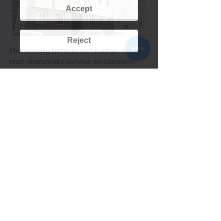
Accept
Reject
Kleinschalig hotel in een rustige straat,
met vriendelijke service en klassieke
kamers. Zeer geschikt voor korte
medische verblijven of
controleafspraken. Op verzoek is hulp
mogelijk bij het vervoer van bagage of
begeleiding. Geen luxe, maar degelijk
en vertrouwd.
Hier boeken
Sommige links op deze pagina zijn
zogenaamde affiliate-links.
Als u via deze links boekt, steunt u onze
service – zonder extra kosten voor u.