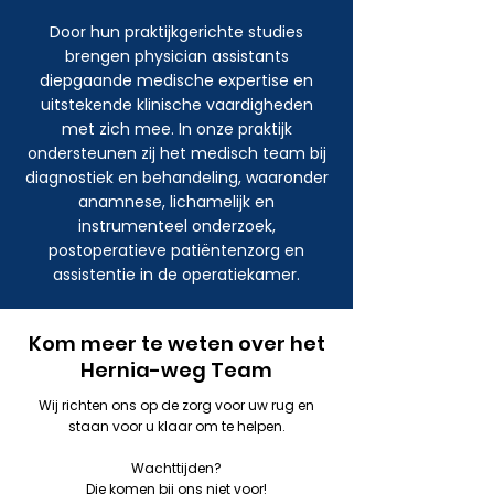
Door hun praktijkgerichte studies
brengen physician assistants
diepgaande medische expertise en
uitstekende klinische vaardigheden
met zich mee. In onze praktijk
ondersteunen zij het medisch team bij
diagnostiek en behandeling, waaronder
anamnese, lichamelijk en
instrumenteel onderzoek,
postoperatieve patiëntenzorg en
assistentie in de operatiekamer.
Kom meer te weten over het
Hernia-weg Team
Wij richten ons op de zorg voor uw rug en
staan voor u klaar om te helpen.
Wachttijden?
Die komen bij ons niet voor!