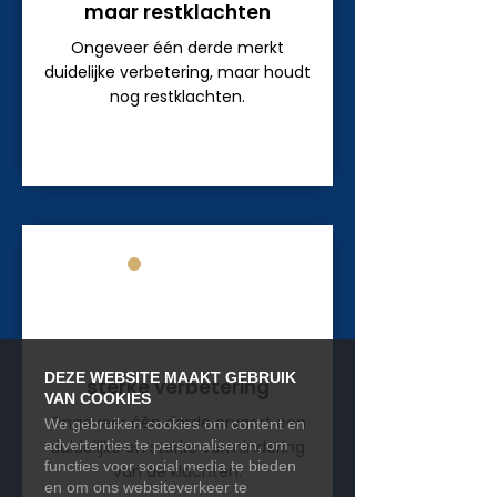
maar restklachten
Ongeveer één derde merkt
duidelijke verbetering, maar houdt
nog restklachten.
3
DEZE WEBSITE MAAKT GEBRUIK
sterke verbetering
VAN COOKIES
Ongeveer één derde ervaart een
We gebruiken cookies om content en
advertenties te personaliseren, om
duidelijke en sterke vermindering
functies voor social media te bieden
van de klachten.
en om ons websiteverkeer te