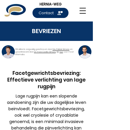
HERNIA-WEG
Contact
BEVRIEZEN
Dit artikel is zorgvuldig geschreven door
Drs. Patrick Simons
en
gecontroleerd door
Dr. med. Cedric Simons
. Kijk
hier
voor meer
informatie.
Facetgewrichtsbevriezing:
Effectieve verlichting van lage
rugpijn
Lage rugpijn kan een slopende
aandoening zijn die uw dagelijkse leven
beïnvloedt. Facetgewrichtsbevriezing,
ook wel cryolesie of cryoablatie
genoemd, is een minimaal invasieve
behandeling die pijnverlichting kan