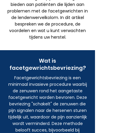
bieden aan patiënten die lijden aan
problemen met de facetgewrichten in
de lendenwervelkolom. In dit artikel
bespreken we de procedure, de
voordelen en wat u kunt verwachten
tijdens uw herstel.
Wat is
facetgewrichtsbevriezing?
Facetgewrichtsbevriezing is een
minimaal invasieve procedure waarbij
de zenuwen rond het aangetaste
facetgewricht worden bevroren. Deze
bevriezing "schakelt" de zenuwen die
pijn signalen naar de hersenen sturen
tijdelijk uit, waardoor de pijn aanzienlijk
wordt verminderd. Deze methode
belooft succes, bijvoorbeeld bij