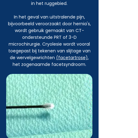
in het ruggebied.
In het geval van uitstralende pijn,
bijvoorbeeld veroorzaakt door hernia's,
wordt gebruik gemaakt van CT-
ondersteunde PRT of 3-D
microchirurgie. Cryolesie wordt vooral
toegepast bij tekenen van slijtage van
de wervelgewrichten
(facetartrose)
,
het zogenaamde facetsyndroom.